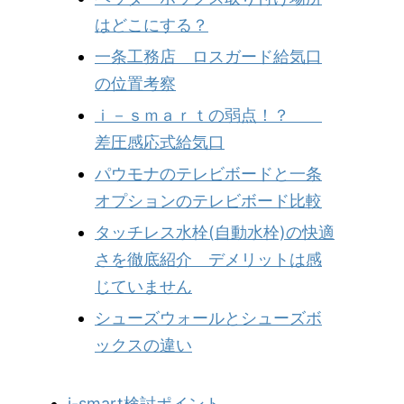
はどこにする？
一条工務店 ロスガード給気口
の位置考察
ｉ－ｓｍａｒｔの弱点！？
差圧感応式給気口
パウモナのテレビボードと一条
オプションのテレビボード比較
タッチレス水栓(自動水栓)の快適
さを徹底紹介 デメリットは感
じていません
シューズウォールとシューズボ
ックスの違い
i-smart検討ポイント