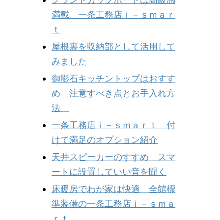
満載 一条工務店ｉ－ｓｍａｒ
ｔ
屋根裏を収納部として活用して
みました
御影石キッチントップはおすす
め 注意すべき点とお手入れ方
法
一条工務店ｉ－ｓｍａｒｔ 付
けて満足のオプション紹介
天井スピーカーのすすめ スマ
ートに設置していい音を聞く
床暖房でわが家は快適 全館標
準装備の一条工務店ｉ－ｓｍａ
ｒｔ