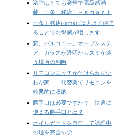
浴室はとても豪華で高級感満
載 一条工務店ｉ－ｓｍａｒｔ
一条工務店i-smartは大きく建て
ることでお得感が増します
窓、バルコニー、オープンステ
ア ガラスが透明かカスミか迷
う場所の判断
リモコンニッチが付けられない
わが家 代替案でリモコンを
効果的に収納
勝手口は必要ですか？ 快適に
使える勝手口とは？
オイルガードを自作して調理中
の煙を完全排除！