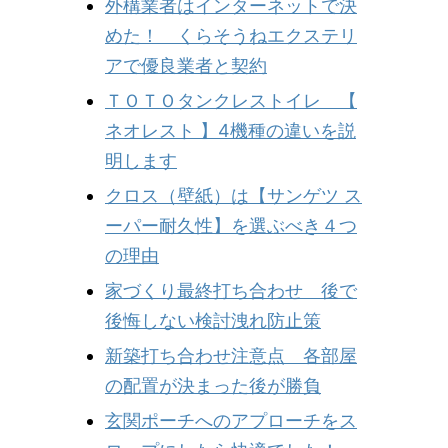
外構業者はインターネットで決
めた！ くらそうねエクステリ
アで優良業者と契約
ＴＯＴＯタンクレストイレ 【
ネオレスト 】4機種の違いを説
明します
クロス（壁紙）は【サンゲツ ス
ーパー耐久性】を選ぶべき４つ
の理由
家づくり最終打ち合わせ 後で
後悔しない検討洩れ防止策
新築打ち合わせ注意点 各部屋
の配置が決まった後が勝負
玄関ポーチへのアプローチをス