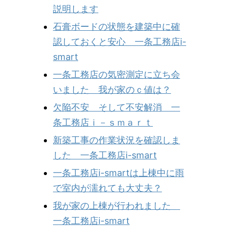
説明します
石膏ボードの状態を建築中に確
認しておくと安心 一条工務店i-
smart
一条工務店の気密測定に立ち会
いました 我が家のｃ値は？
欠陥不安 そして不安解消 一
条工務店ｉ－ｓｍａｒｔ
新築工事の作業状況を確認しま
した 一条工務店i-smart
一条工務店i-smartは上棟中に雨
で室内が濡れても大丈夫？
我が家の上棟が行われました
一条工務店i-smart