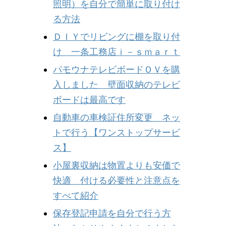
照明）を自分で簡単に取り付け
る方法
ＤＩＹでリビングに棚を取り付
け 一条工務店ｉ－ｓｍａｒｔ
パモウナテレビボードＯＶを購
入しました 壁面収納のテレビ
ボードは最高です
自動車の車検証住所変更 ネッ
トで行う【ワンストップサービ
ス】
小屋裏収納は物置よりも安価で
快適 付ける必要性と注意点を
すべて紹介
保存登記申請を自分で行う方