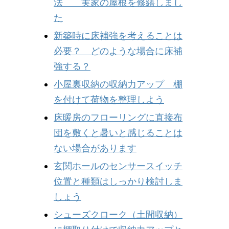
法 実家の屋根を修繕しまし
た
新築時に床補強を考えることは
必要？ どのような場合に床補
強する？
小屋裏収納の収納力アップ 棚
を付けて荷物を整理しよう
床暖房のフローリングに直接布
団を敷くと暑いと感じることは
ない場合があります
玄関ホールのセンサースイッチ
位置と種類はしっかり検討しま
しょう
シューズクローク（土間収納）