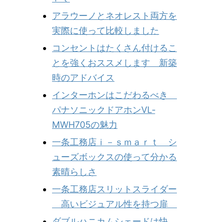
アラウーノとネオレスト両方を
実際に使って比較しました
コンセントはたくさん付けるこ
とを強くおススメします 新築
時のアドバイス
インターホンはこだわるべき
パナソニックドアホンVL‐
MWH705の魅力
一条工務店ｉ－ｓｍａｒｔ シ
ューズボックスの使って分かる
素晴らしさ
一条工務店スリットスライダー
高いビジュアル性を持つ扉
ダブルハニカムシェードは快