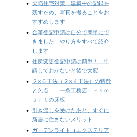
欠陥住宅対策 建築中の記録を
残すため、写真を撮ることをお
すすめします
合筆登記申請は自分で簡単にで
きました やり方をすべて紹介
します
住所変更登記申請は簡単！ 申
請しておかないと後で大変
２×６工法（２×４工法）の特徴
と欠点 一条工務店ｉ－ｓｍ
ａｒｔの床板
引き渡しを受けたあと、すぐに
新居に住まないメリット
ガーデンライト（エクステリア