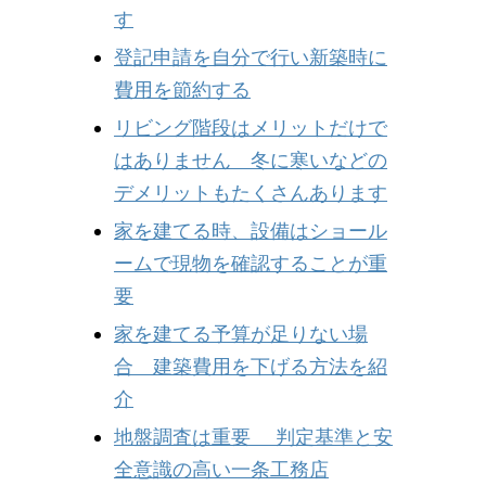
す
登記申請を自分で行い新築時に
費用を節約する
リビング階段はメリットだけで
はありません 冬に寒いなどの
デメリットもたくさんあります
家を建てる時、設備はショール
ームで現物を確認することが重
要
家を建てる予算が足りない場
合 建築費用を下げる方法を紹
介
地盤調査は重要 判定基準と安
全意識の高い一条工務店