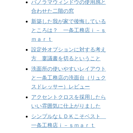
パノラマウィンドウの使用感と
合わせた二階の窓
新築した我が家で後悔している
ところは？ 一条工務店ｉ－ｓ
ｍａｒｔ
設定外オプションに対する考え
方 稟議書を切るということ
洗面所の使いやすいレイアウト
と一条工務店の洗面台（リュク
スドレッサー）レビュー
アクセントクロスを採用したら
いい雰囲気に仕上がりました
シンプルなＬＤＫこそベスト
一条工務店ｉ－ｓｍａｒｔ