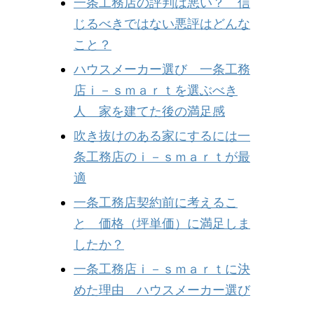
一条工務店の評判は悪い？ 信
じるべきではない悪評はどんな
こと？
ハウスメーカー選び 一条工務
店ｉ－ｓｍａｒｔを選ぶべき
人 家を建てた後の満足感
吹き抜けのある家にするには一
条工務店のｉ－ｓｍａｒｔが最
適
一条工務店契約前に考えるこ
と 価格（坪単価）に満足しま
したか？
一条工務店ｉ－ｓｍａｒｔに決
めた理由 ハウスメーカー選び