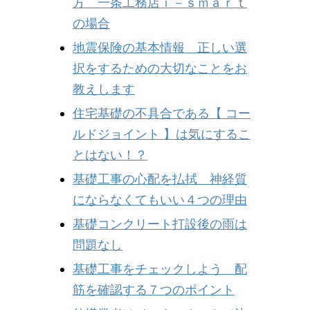
方 一条工務店ｉ－ｓｍａｒｔ
の場合
地震保険の基本情報 正しい選
択をするための大切なことをお
教えします
住宅基礎の不具合である【 コー
ルドジョイント 】は気にするこ
とはない！？
基礎工事の心配を払拭 神経質
にならなくてもいい４つの理由
基礎コンクリート打設後の雨は
問題なし
基礎工事をチェックしよう 配
筋を確認する７つのポイント