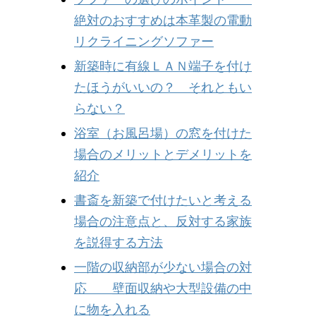
絶対のおすすめは本革製の電動
リクライニングソファー
新築時に有線ＬＡＮ端子を付け
たほうがいいの？ それともい
らない？
浴室（お風呂場）の窓を付けた
場合のメリットとデメリットを
紹介
書斎を新築で付けたいと考える
場合の注意点と、反対する家族
を説得する方法
一階の収納部が少ない場合の対
応 壁面収納や大型設備の中
に物を入れる