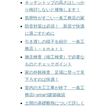
キッチントップの高さはしっか
り検討しないと後悔します！
気密性がすごい一条工務店の家
防音対策は必須！ 新居で快適
に過ごすために
引き渡しの様子を紹介 一条工
務店ｉ－ｓｍａｒｔ
施主検査（竣工検査）で必要な
ものとチェックポイント
家の外観検査 足場に登って見
下ろすのは快適！
室内の大工工事が終了 一条工
務店i-smart建築確認
土間の基礎断熱について詳しく