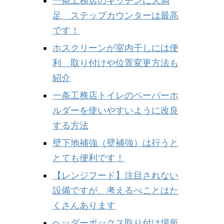
一条工務店のキッチンに大満
足 ステップカウンターは最高
です！
ホスクリーンが室内干しには便
利 取り付けや位置変更方法も
紹介
一条工務店トイレのペーパーホ
ルダーを使いやすいように改良
する方法
壁下地補強（壁補強）は行うと
とても便利です！
【レンジフード】注目されない
設備ですが、考えるべことはた
くさんあります
ヘッダーボックス取り付け場所