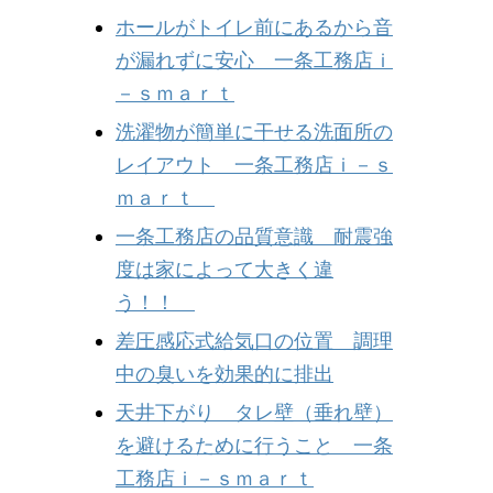
ホールがトイレ前にあるから音
が漏れずに安心 一条工務店ｉ
－ｓｍａｒｔ
洗濯物が簡単に干せる洗面所の
レイアウト 一条工務店ｉ－ｓ
ｍａｒｔ
一条工務店の品質意識 耐震強
度は家によって大きく違
う！！
差圧感応式給気口の位置 調理
中の臭いを効果的に排出
天井下がり タレ壁（垂れ壁）
を避けるために行うこと 一条
工務店ｉ－ｓｍａｒｔ