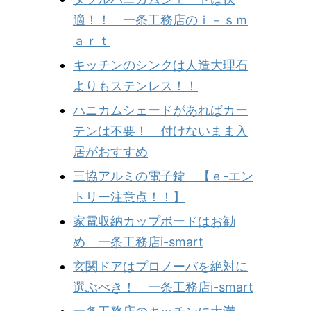
適！！ 一条工務店のｉ－ｓｍ
ａｒｔ
キッチンのシンクは人造大理石
よりもステンレス！！
ハニカムシェードがあればカー
テンは不要！ 付けないまま入
居がおすすめ
三協アルミの電子錠 【ｅ-エン
トリー注意点！！】
家電収納カップボードはお勧
め 一条工務店i-smart
玄関ドアはプロノーバを絶対に
選ぶべき！ 一条工務店i-smart