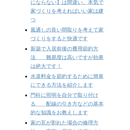
にならない】は間違い。本気で
家づくりを考えればいい家は建
つ
風通しの良い間取りを考えて家
づくりをすると快適です
新築で入居前後の費用節約方
法 難易度は高いですが効果
は絶大です！
水道料金を節約するために簡単
にできる方法を紹介します
門柱に照明を自分で取り付け
る 配線の引き方などの基本
的な知識をお教えします
家の瓦が割れた場合の修理方