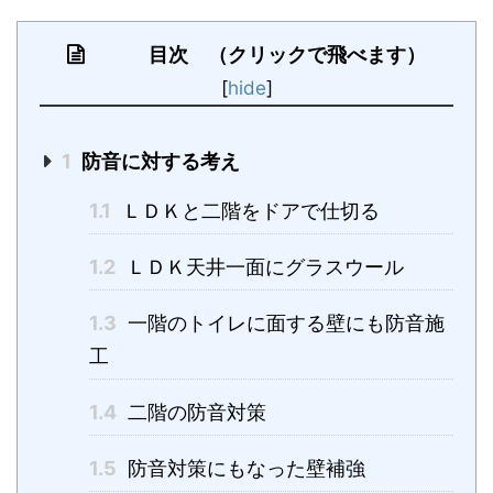
目次 （クリックで飛べます）
[
hide
]
1
防音に対する考え
1.1
ＬＤＫと二階をドアで仕切る
1.2
ＬＤＫ天井一面にグラスウール
1.3
一階のトイレに面する壁にも防音施
工
1.4
二階の防音対策
1.5
防音対策にもなった壁補強