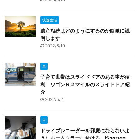
快適生活
遺産相続はどのようにするのか簡単に説
明します
2022/6/19
車
子育て世帯はスライドドアのある車が便
利 ワゴンＲスマイルのスライドドア紹
介
2022/5/2
車
ドライブレコーダーを邪魔にならないよ
うにルームミラーに付ける iSportgo