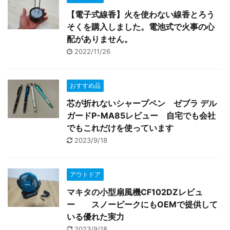
【電子式線香】火を使わない線香とろう
そくを購入しました。電池式で火事の心
配がありません。
2022/11/26
おすすめ品
芯が折れないシャープペン ゼブラ デル
ガードP-MA85レビュー 自宅でも会社
でもこれだけを使っています
2023/9/18
アウトドア
マキタの小型扇風機CF102DZレビュ
ー スノーピークにもOEMで提供して
いる優れた実力
2023/9/18