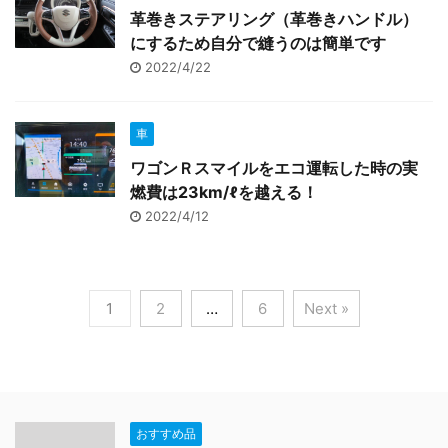
革巻きステアリング（革巻きハンドル）
にするため自分で縫うのは簡単です
2022/4/22
車
ワゴンＲスマイルをエコ運転した時の実
燃費は23km/ℓを越える！
2022/4/12
1
2
…
6
Next »
おすすめ品