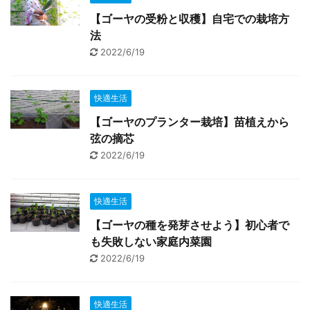
【ゴーヤの受粉と収穫】自宅での栽培方
法
2022/6/19
快適生活
【ゴーヤのプランター栽培】苗植えから
弦の摘芯
2022/6/19
快適生活
【ゴーヤの種を発芽させよう】初心者で
も失敗しない家庭内菜園
2022/6/19
快適生活