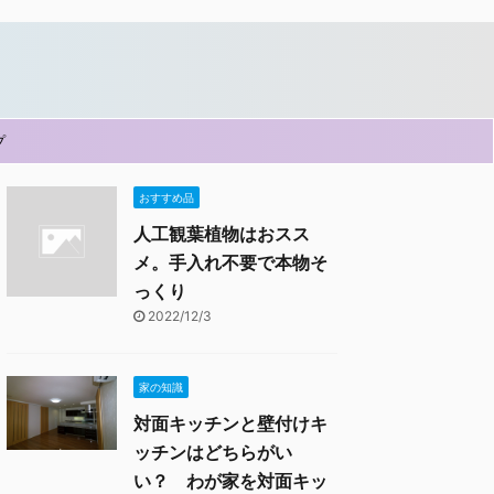
プ
おすすめ品
人工観葉植物はおスス
メ。手入れ不要で本物そ
っくり
2022/12/3
家の知識
対面キッチンと壁付けキ
ッチンはどちらがい
い？ わが家を対面キッ