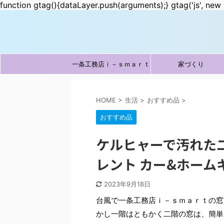
function gtag(){dataLayer.push(arguments);} gtag('js', new 
一条工務店ｉ－ｓｍａｒｔ
家づくり
HOME
>
生活
>
おすすめ品
>
おすすめ品
ケルヒャーで汚れた二
レント カー&ホーム
2023年9月18日
台風で一条工務店ｉ－ｓｍａｒｔの窓
かし一階はともかく二階の窓は、簡単