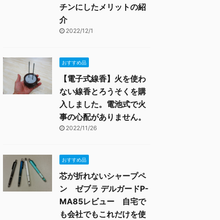
チンにしたメリットの紹
介
2022/12/1
おすすめ品
【電子式線香】火を使わ
ない線香とろうそくを購
入しました。電池式で火
事の心配がありません。
2022/11/26
おすすめ品
芯が折れないシャープペ
ン ゼブラ デルガードP-
MA85レビュー 自宅で
も会社でもこれだけを使