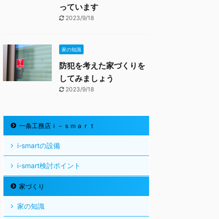
っています
2023/9/18
家の知識
防犯を考えた家づくりを
してみましょう
2023/9/18
一条工務店ｉ－ｓｍａｒｔ
i-smartの設備
i-smart検討ポイント
家づくり
家の知識