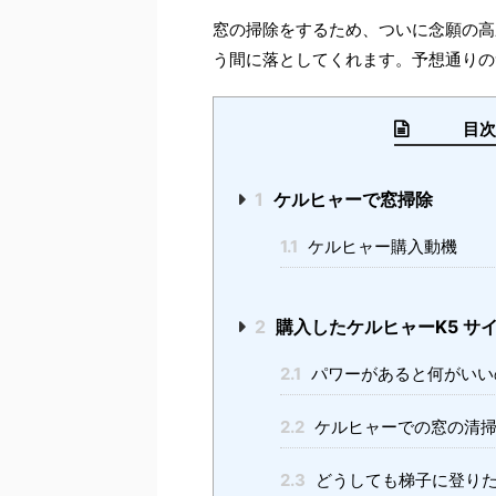
窓の掃除をするため、ついに念願の高
う間に落としてくれます。予想通りの
目次 （
1
ケルヒャーで窓掃除
1.1
ケルヒャー購入動機
2
購入したケルヒャーK5 サ
2.1
パワーがあると何がいい
2.2
ケルヒャーでの窓の清
2.3
どうしても梯子に登り