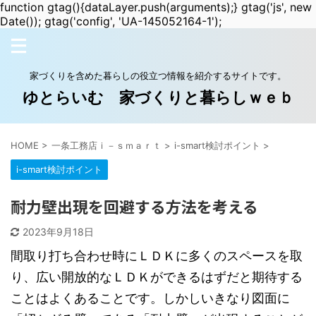
function gtag(){dataLayer.push(arguments);} gtag('js', new
Date()); gtag('config', 'UA-145052164-1');
家づくりを含めた暮らしの役立つ情報を紹介するサイトです。
ゆとらいむ 家づくりと暮らしｗｅｂ
HOME
>
一条工務店ｉ－ｓｍａｒｔ
>
i-smart検討ポイント
>
i-smart検討ポイント
耐力壁出現を回避する方法を考える
2023年9月18日
間取り打ち合わせ時にＬＤＫに多くのスペースを取
り、広い開放的なＬＤＫができるはずだと期待する
ことはよくあることです。しかしいきなり図面に