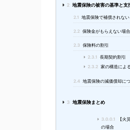
2
地震保険の被害の基準と支
2.1
地震保険で補償されない
2.2
保険金がもらえない場
2.3
保険料の割引
2.3.1
長期契約割引
2.3.2
家の構造によ
2.4
地震保険の減価償却に
3
地震保険まとめ
3.0.0.1
【火災
の場合