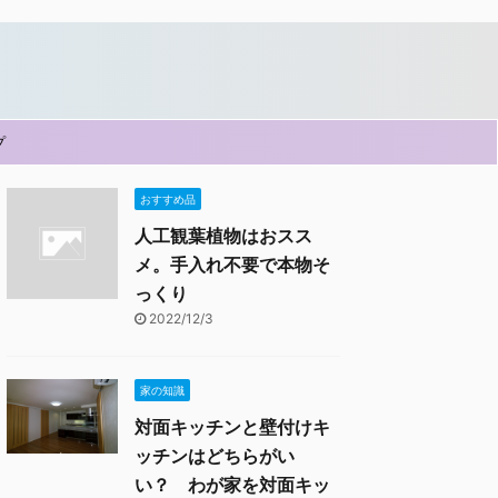
プ
おすすめ品
人工観葉植物はおスス
メ。手入れ不要で本物そ
っくり
2022/12/3
家の知識
対面キッチンと壁付けキ
ッチンはどちらがい
い？ わが家を対面キッ