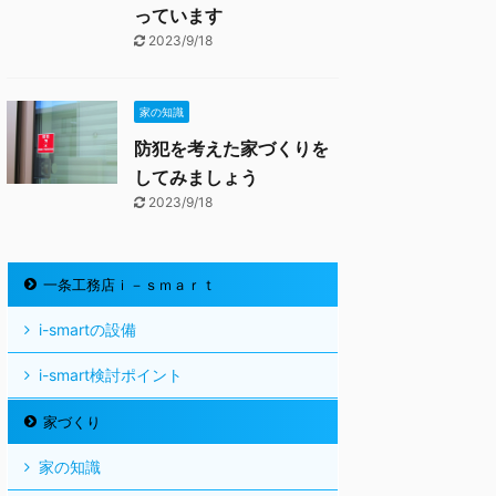
っています
2023/9/18
家の知識
防犯を考えた家づくりを
してみましょう
2023/9/18
一条工務店ｉ－ｓｍａｒｔ
i-smartの設備
i-smart検討ポイント
家づくり
家の知識