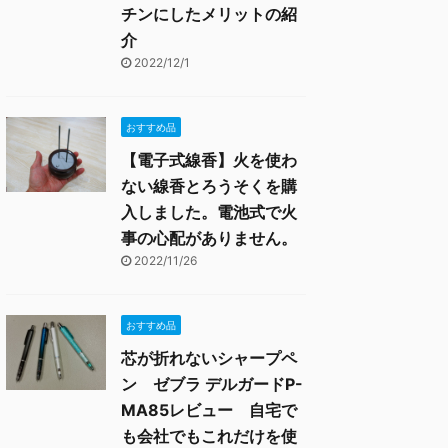
チンにしたメリットの紹
介
2022/12/1
おすすめ品
【電子式線香】火を使わ
ない線香とろうそくを購
入しました。電池式で火
事の心配がありません。
2022/11/26
おすすめ品
芯が折れないシャープペ
ン ゼブラ デルガードP-
MA85レビュー 自宅で
も会社でもこれだけを使