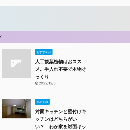
プ
おすすめ品
人工観葉植物はおスス
メ。手入れ不要で本物そ
っくり
2022/12/3
家の知識
対面キッチンと壁付けキ
ッチンはどちらがい
い？ わが家を対面キッ