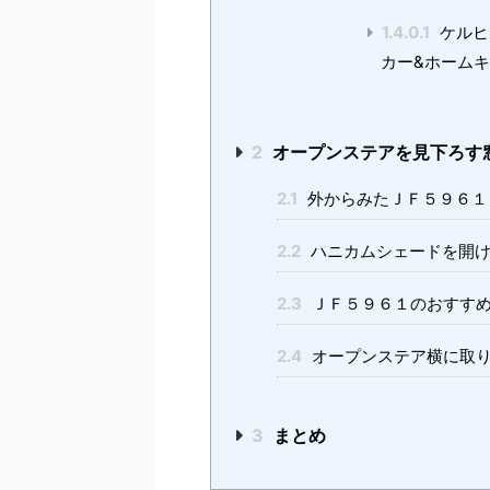
1.4.0.1
ケルヒ
カー&ホーム
2
オープンステアを見下ろす
2.1
外からみたＪＦ５９６１
2.2
ハニカムシェードを開
2.3
ＪＦ５９６１のおすす
2.4
オープンステア横に取
3
まとめ