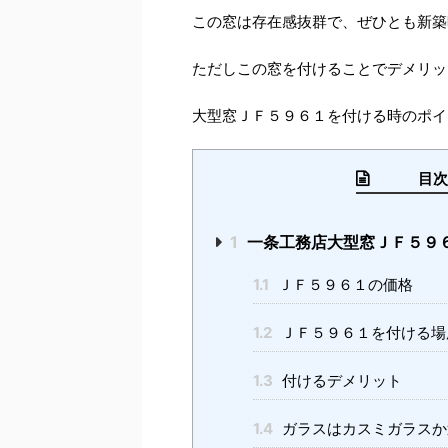
この窓は存在感抜群で、ぜひとも新築
ただしこの窓を付けることでデメリッ
大型窓ＪＦ５９６１を付ける時のポイ
目次 （
1
一条工務店大型窓ＪＦ５９
1.1
ＪＦ５９６１の価格
1.2
ＪＦ５９６１を付ける場
1.3
付けるデメリット
1.4
ガラスはカスミガラスか