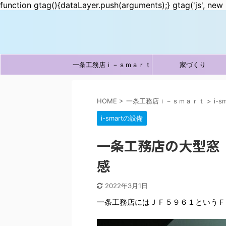
function gtag(){dataLayer.push(arguments);} gtag('js', new 
一条工務店ｉ－ｓｍａｒｔ
家づくり
HOME
>
一条工務店ｉ－ｓｍａｒｔ
>
i-
i-smartの設備
一条工務店の大型窓
感
2022年3月1日
一条工務店にはＪＦ５９６１というＦ