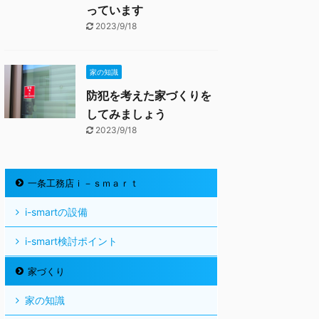
っています
2023/9/18
家の知識
防犯を考えた家づくりを
してみましょう
2023/9/18
一条工務店ｉ－ｓｍａｒｔ
i-smartの設備
i-smart検討ポイント
家づくり
家の知識