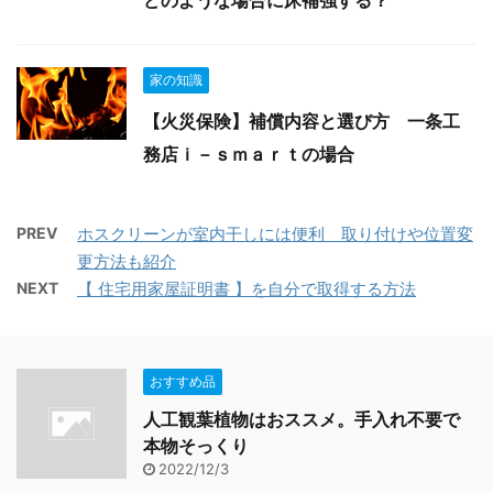
家の知識
【火災保険】補償内容と選び方 一条工
務店ｉ－ｓｍａｒｔの場合
PREV
ホスクリーンが室内干しには便利 取り付けや位置変
更方法も紹介
NEXT
【 住宅用家屋証明書 】を自分で取得する方法
おすすめ品
人工観葉植物はおススメ。手入れ不要で
本物そっくり
2022/12/3