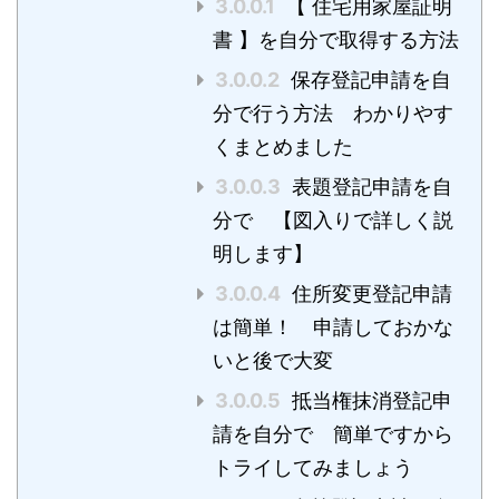
3.0.0.1
【 住宅用家屋証明
書 】を自分で取得する方法
3.0.0.2
保存登記申請を自
分で行う方法 わかりやす
くまとめました
3.0.0.3
表題登記申請を自
分で 【図入りで詳しく説
明します】
3.0.0.4
住所変更登記申請
は簡単！ 申請しておかな
いと後で大変
3.0.0.5
抵当権抹消登記申
請を自分で 簡単ですから
トライしてみましょう