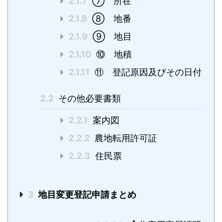
2.1.7
⑦ 所在
2.1.8
⑧ 地番
2.1.9
⑨ 地目
2.1.10
⑩ 地積
2.1.11
⑪ 登記原因及びその日付
2.2
その他必要書類
2.2.1
案内図
2.2.2
農地転用許可証
2.2.3
住民票
3
地目変更登記申請まとめ