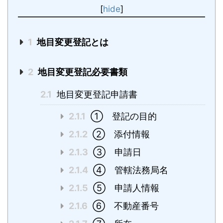
[
hide
]
1
地目変更登記とは
2
地目変更登記必要書類
2.1
地目変更登記申請書
2.1.1
① 登記の目的
2.1.2
② 添付情報
2.1.3
③ 申請日
2.1.4
④ 管轄法務局名
2.1.5
⑤ 申請人情報
2.1.6
⑥ 不動産番号