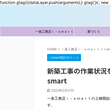
function gtag(){dataLayer.push(arguments);} gtag('js', new 
一条工務店ｉ－ｓｍａｒｔ
家づくり
HOME
>
一条工務店ｉ－ｓｍａｒｔ
>
i-
i-smart検討ポイント
新築工事の作業状況を
smart
2022年2月27日
一条工務店ｉ－ｓｍａｒｔの上棟開始
す。