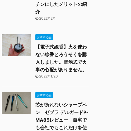
チンにしたメリットの紹
介
2022/12/1
おすすめ品
【電子式線香】火を使わ
ない線香とろうそくを購
入しました。電池式で火
事の心配がありません。
2022/11/26
おすすめ品
芯が折れないシャープペ
ン ゼブラ デルガードP-
MA85レビュー 自宅で
も会社でもこれだけを使