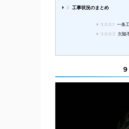
3
工事状況のまとめ
3.0.0.1
一条工
3.0.0.2
欠陥
９