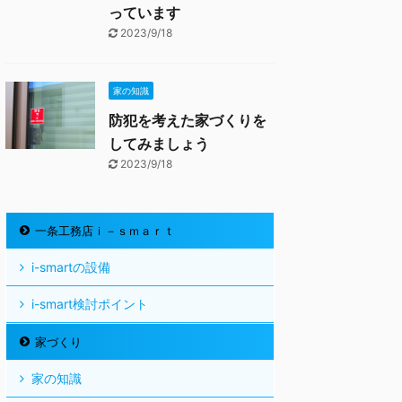
っています
2023/9/18
家の知識
防犯を考えた家づくりを
してみましょう
2023/9/18
一条工務店ｉ－ｓｍａｒｔ
i-smartの設備
i-smart検討ポイント
家づくり
家の知識