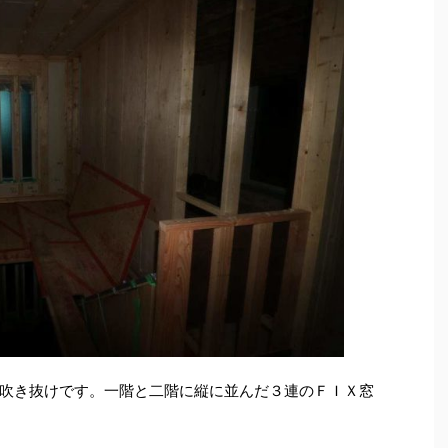
吹き抜けです。一階と二階に縦に並んだ３連のＦＩＸ窓