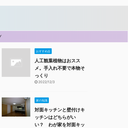
プ
おすすめ品
人工観葉植物はおスス
メ。手入れ不要で本物そ
っくり
2022/12/3
家の知識
対面キッチンと壁付けキ
ッチンはどちらがい
い？ わが家を対面キッ