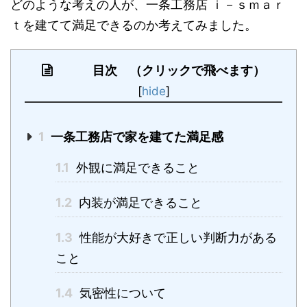
どのような考えの人が、一条工務店 ｉ－ｓｍａｒ
ｔを建てて満足できるのか考えてみました。
目次 （クリックで飛べます）
[
hide
]
1
一条工務店で家を建てた満足感
1.1
外観に満足できること
1.2
内装が満足できること
1.3
性能が大好きで正しい判断力がある
こと
1.4
気密性について