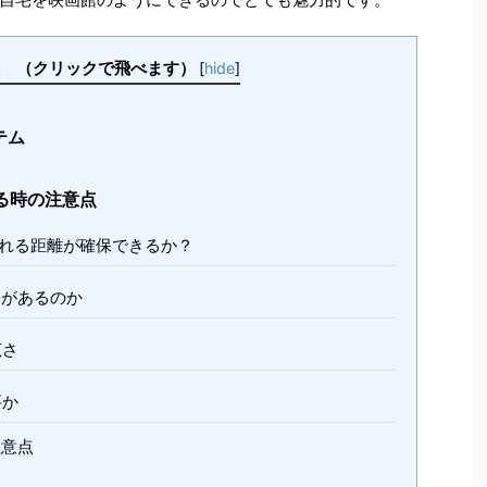
クリックで飛べます）
[
hide
]
テム
る時の注意点
れる距離が確保できるか？
があるのか
広さ
要か
意点