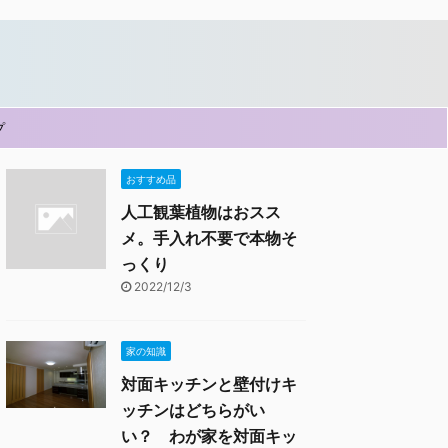
プ
おすすめ品
人工観葉植物はおスス
メ。手入れ不要で本物そ
っくり
2022/12/3
家の知識
対面キッチンと壁付けキ
ッチンはどちらがい
い？ わが家を対面キッ