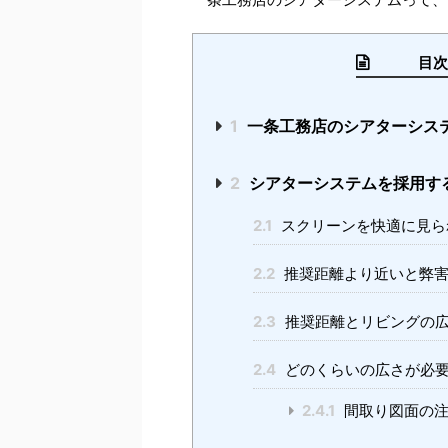
目次 （
1
一条工務店のシアターシス
2
シアターシステムを採用す
2.1
スクリーンを快適に見ら
2.2
推奨距離より近いと弊害
2.3
推奨距離とリビングの
2.4
どのくらいの広さが必
2.4.1
間取り図面の注