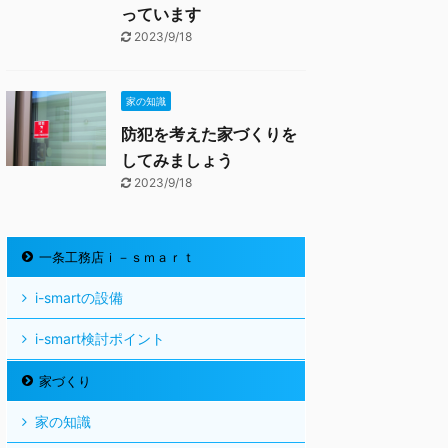
っています
2023/9/18
家の知識
防犯を考えた家づくりを
してみましょう
2023/9/18
一条工務店ｉ－ｓｍａｒｔ
i-smartの設備
i-smart検討ポイント
家づくり
家の知識