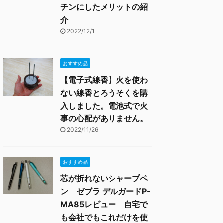
チンにしたメリットの紹
介
2022/12/1
おすすめ品
【電子式線香】火を使わ
ない線香とろうそくを購
入しました。電池式で火
事の心配がありません。
2022/11/26
おすすめ品
芯が折れないシャープペ
ン ゼブラ デルガードP-
MA85レビュー 自宅で
も会社でもこれだけを使