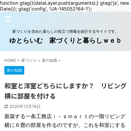
function gtag(){dataLayer.push(arguments);} gtag('js', new
Date()); gtag('config', 'UA-145052164-1');
家づくりを含めた暮らしの役立つ情報を紹介するサイトです。
ゆとらいむ 家づくりと暮らしｗｅｂ
HOME
>
家づくり
>
家の知識
>
家の知識
和室と洋室どちらにしますか？ リビング
横に部屋を付ける
2020年12月18日
新築する一条工務店ｉ－ｓｍａｒｔの一階リビング
横に６畳の部屋を作るのですが、これを和室にする