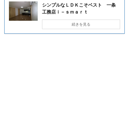
シンプルなＬＤＫこそベスト 一条
工務店ｉ－ｓｍａｒｔ
続きを見る