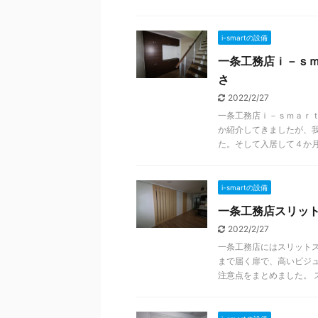
i-smartの設備
一条工務店ｉ－ｓ
さ
2022/2/27
一条工務店ｉ－ｓｍａｒ
か紹介してきましたが、
た。そして入居して４か月たっ
i-smartの設備
一条工務店スリッ
2022/2/27
一条工務店にはスリット
まで届く扉で、高いビジ
注意点をまとめました。 スリ