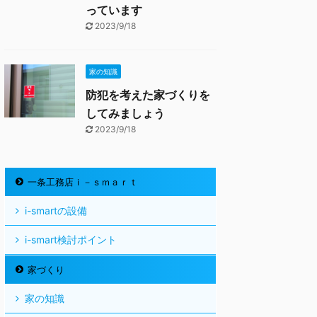
っています
2023/9/18
家の知識
防犯を考えた家づくりを
してみましょう
2023/9/18
一条工務店ｉ－ｓｍａｒｔ
i-smartの設備
i-smart検討ポイント
家づくり
家の知識