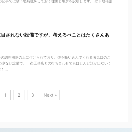
の記事では壁下地補強をしておく理由と場所を説明します。 壁下地補強
..
注目されない設備ですが、考えるべことはたくさんあ
ンの調理機器の上に付けられており、煙を吸い込んでくれる吸気口のこ
との少ない設備で、一条工務店との打ち合わせでもほとんど話が出ないく
...
1
2
3
Next »