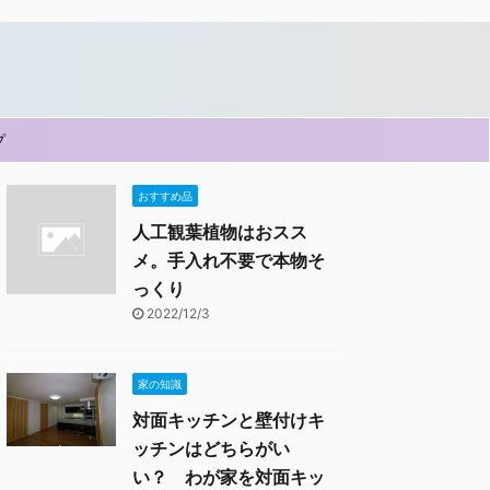
プ
おすすめ品
人工観葉植物はおスス
メ。手入れ不要で本物そ
っくり
2022/12/3
家の知識
対面キッチンと壁付けキ
ッチンはどちらがい
い？ わが家を対面キッ