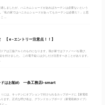
経過しましたが、ハニカムシェードがあればカーテンは必要ないという
かし「私の家ではハニカムシェードがあってもカーテンは必要だ！」と思
...
 【ｅ-エントリー注意点！！】
関ドアは三協アルミのものになります。我が家ではファノーバを選び、
錠を付けました。 この電子錠には少しだけ注意すべきことがあります。
.
はお勧め 一条工務店i-smart
ｒｔには、キッチンにオプションで付けられるカップボードに【家電収
あります。正式な呼び名は、グランドカップボード（家電収納タイプ）
 ...