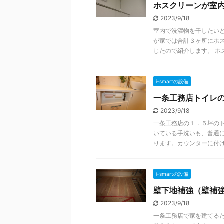
ホスクリーンが室
2023/9/18
室内で洗濯物を干したい
が家では合計３ヶ所にホ
じたので紹介します。 ホス .
i-smartの設備
一条工務店トイレ
2023/9/18
一条工務店の１．５坪の
いている手洗いも、普通
ります。カウンターに付けら 
i-smartの設備
壁下地補強（壁補
2023/9/18
一条工務店で家を建てる