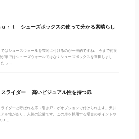
ｍａｒｔ シューズボックスの使って分かる素晴らし
ｔではシューズウォールを玄関に付けるのが一般的ですね。 今まで何度
我が家ではシューズウォールではなくシューズボックスを選択しまし
 ...
トスライダー 高いビジュアル性を持つ扉
スライダーと呼ばれる扉（引き戸）がオプションで付けられます。天井
ュアル性があり、人気の設備です。この扉を採用する場合のポイントや
 ...