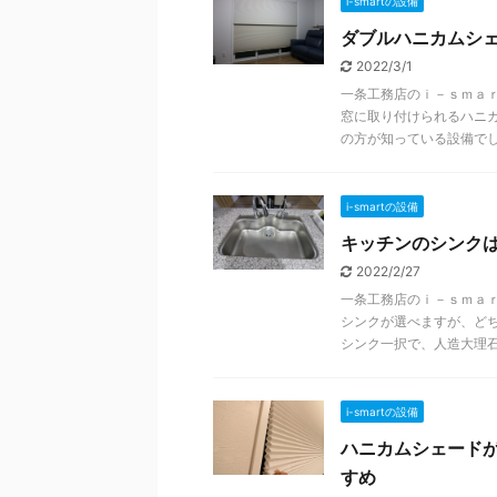
i-smartの設備
ダブルハニカムシ
2022/3/1
一条工務店のｉ－ｓｍａ
窓に取り付けられるハニ
の方が知っている設備でしょ 
i-smartの設備
キッチンのシンク
2022/2/27
一条工務店のｉ－ｓｍａ
シンクが選べますが、ど
シンク一択で、人造大理石 .
i-smartの設備
ハニカムシェード
すめ