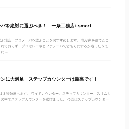
バを絶対に選ぶべき！ 一条工務店i-smart
選ぶ場合、プロノーバを選ぶことをおすすめします。 私が家を建てたこ
されておらず、プロセレーネとファノーバでどちらにするか迷ったうえ
...
チンに大満足 ステップカウンターは最高です！
 は３種類選べます。 ワイドカウンター、ステップカウンター、スリムカ
その中でステップカウンターを選びました。 今回はステップカウンター