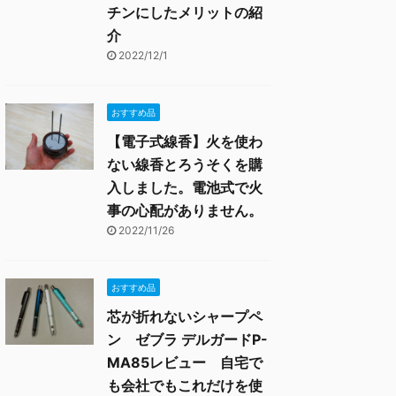
チンにしたメリットの紹
介
2022/12/1
おすすめ品
【電子式線香】火を使わ
ない線香とろうそくを購
入しました。電池式で火
事の心配がありません。
2022/11/26
おすすめ品
芯が折れないシャープペ
ン ゼブラ デルガードP-
MA85レビュー 自宅で
も会社でもこれだけを使