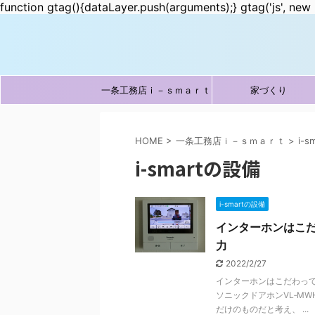
function gtag(){dataLayer.push(arguments);} gtag('js', new 
一条工務店ｉ－ｓｍａｒｔ
家づくり
HOME
>
一条工務店ｉ－ｓｍａｒｔ
>
i-
i-smartの設備
i-smartの設備
インターホンはこだ
力
2022/2/27
インターホンはこだわっ
ソニックドアホンVL‐M
だけのものだと考え、 ...