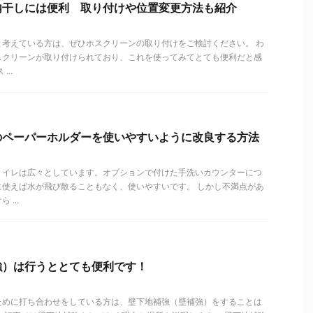
内干しには便利 取り付けや位置変更方法も紹介
と考えている方は、ぜひホスクリーンの取り付けをご検討ください。 わ
スクリーンが取り付けられており、これを使ってみてとても便利だと感
..
のペーパーホルダーを使いやすいように改良する方法
トイレは広々としています。オプションで付けた手洗いカウンターにつ
に使えば水が飛び散ることもなく、使いやすいです。 しかし不満点があ
...
強）は行うととても便利です！
ために打ち合わせをしている方は、壁下地補強（壁補強）をすることは