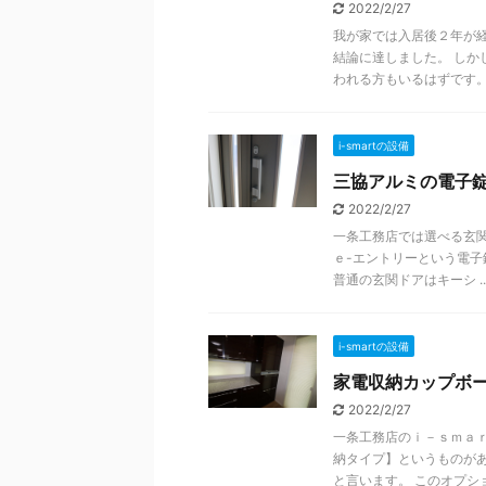
2022/2/27
我が家では入居後２年が
結論に達しました。 し
われる方もいるはずです。こ 
i-smartの設備
三協アルミの電子錠
2022/2/27
一条工務店では選べる玄
ｅ-エントリーという電子
普通の玄関ドアはキーシ ..
i-smartの設備
家電収納カップボード
2022/2/27
一条工務店のｉ－ｓｍａ
納タイプ】というものが
と言います。 このオプション