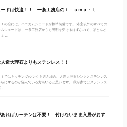
ェードは快適！！ 一条工務店のｉ－ｓｍａｒｔ
ｒｔの窓には、ハニカムシェードが標準装備です。 浴室以外のすべての
カムシェードは、一条工務店からも説明を受けるはずなので、ほとんど
...
は人造大理石よりもステンレス！！
ｒｔではキッチン のシンクを選ぶ場合、人造大理石シンクとステンレス
ちらにするのか悩んでいる方もいると思います。 我が家ではステンレス
..
があればカーテンは不要！ 付けないまま入居がおす