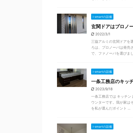
i-smartの設備
玄関ドアはプロノー
2022/3/1
三協アルミの玄関ドアを
ろは、プロノーバは発売
で、ファノーバを選びました 
i-smartの設備
一条工務店のキッ
2023/9/18
一条工務店では キッチン
ウンターです。我が家は
を私が選んだポイント ...
i-smartの設備