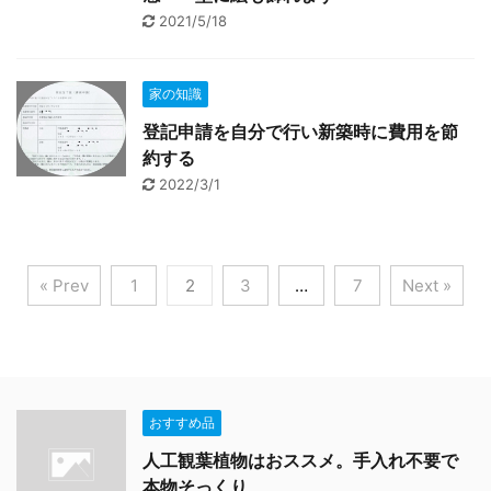
2021/5/18
家の知識
登記申請を自分で行い新築時に費用を節
約する
2022/3/1
« Prev
1
2
3
…
7
Next »
おすすめ品
人工観葉植物はおススメ。手入れ不要で
本物そっくり